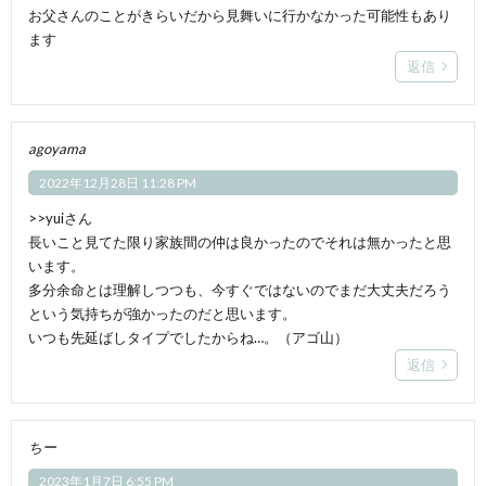
お父さんのことがきらいだから見舞いに行かなかった可能性もあり
ます
返信
agoyama
2022年12月28日 11:28 PM
>>yuiさん
長いこと見てた限り家族間の仲は良かったのでそれは無かったと思
います。
多分余命とは理解しつつも、今すぐではないのでまだ大丈夫だろう
という気持ちが強かったのだと思います。
いつも先延ばしタイプでしたからね…。（アゴ山）
返信
ちー
2023年1月7日 6:55 PM