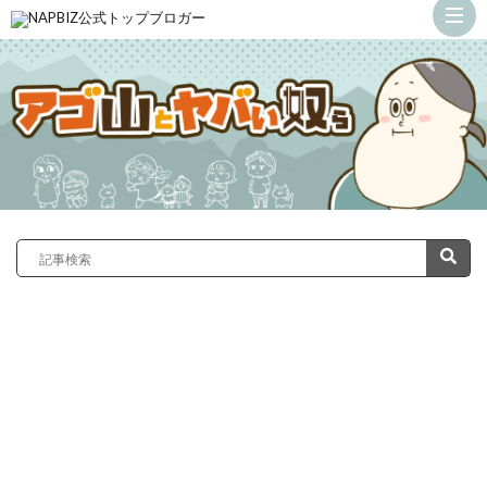
ト
ッ
カ
プ
サ
義
ン
弟
ド
の
ラ
嫁
症
が