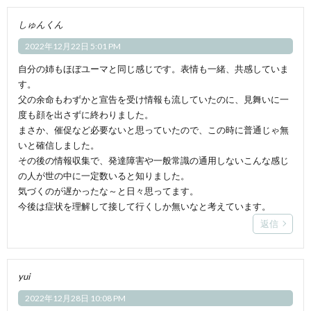
しゅんくん
2022年12月22日 5:01 PM
自分の姉もほぼユーマと同じ感じです。表情も一緒、共感していま
す。
父の余命もわずかと宣告を受け情報も流していたのに、見舞いに一
度も顔を出さずに終わりました。
まさか、催促など必要ないと思っていたので、この時に普通じゃ無
いと確信しました。
その後の情報収集で、発達障害や一般常識の通用しないこんな感じ
の人が世の中に一定数いると知りました。
気づくのが遅かったな～と日々思ってます。
今後は症状を理解して接して行くしか無いなと考えています。
返信
yui
2022年12月28日 10:08 PM