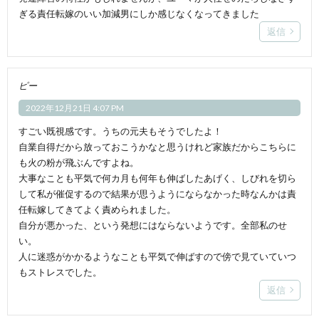
ぎる責任転嫁のいい加減男にしか感じなくなってきました
返信
ピー
2022年12月21日 4:07 PM
すごい既視感です。うちの元夫もそうでしたよ！
自業自得だから放っておこうかなと思うけれど家族だからこちらに
も火の粉が飛ぶんですよね。
大事なことも平気で何カ月も何年も伸ばしたあげく、しびれを切ら
して私が催促するので結果が思うようにならなかった時なんかは責
任転嫁してきてよく責められました。
自分が悪かった、という発想にはならないようです。全部私のせ
い。
人に迷惑がかかるようなことも平気で伸ばすので傍で見ていていつ
もストレスでした。
返信