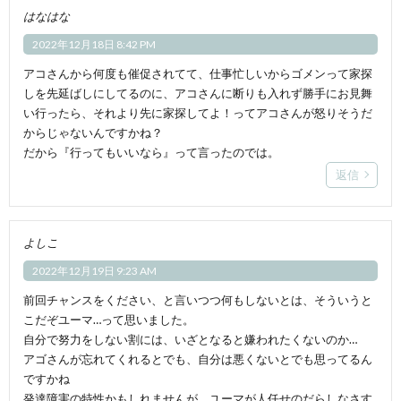
はなはな
2022年12月18日 8:42 PM
アコさんから何度も催促されてて、仕事忙しいからゴメンって家探
しを先延ばしにしてるのに、アコさんに断りも入れず勝手にお見舞
い行ったら、それより先に家探してよ！ってアコさんが怒りそうだ
からじゃないんですかね？
だから『行ってもいいなら』って言ったのでは。
返信
よしこ
2022年12月19日 9:23 AM
前回チャンスをください、と言いつつ何もしないとは、そういうと
こだぞユーマ…って思いました。
自分で努力をしない割には、いざとなると嫌われたくないのか…
アゴさんが忘れてくれるとでも、自分は悪くないとでも思ってるん
ですかね
発達障害の特性かもしれませんが、ユーマが人任せのだらしなさす