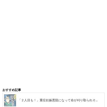
候
嫌
群
い
に
で
な
病
っ
ん
て
だ
おすすめ記事
離
話
「２人目も！」重症妊娠悪阻になって命が刈り取られそ...
婚