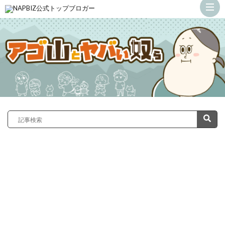
ト
ッ
カ
プ
サ
義
ン
弟
ド
の
ラ
嫁
症
が