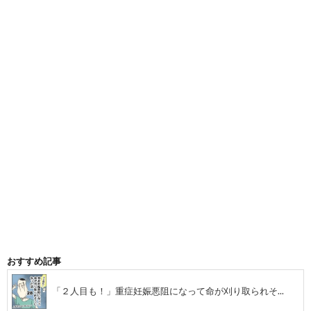
候
嫌
群
い
に
で
な
病
っ
ん
て
だ
おすすめ記事
離
話
「２人目も！」重症妊娠悪阻になって命が刈り取られそ...
婚