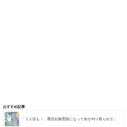
候
嫌
群
い
に
で
な
病
っ
ん
て
だ
おすすめ記事
離
話
「２人目も！」重症妊娠悪阻になって命が刈り取られそ...
婚