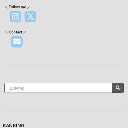
＼ Follow me ／
＼ Contact ／
RANKING