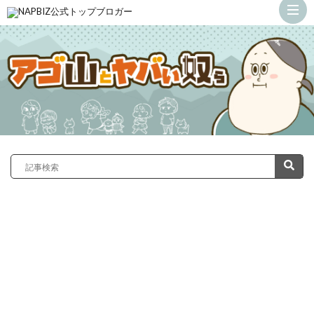
ト
ッ
カ
プ
サ
義
ン
弟
ド
の
ラ
嫁
症
が