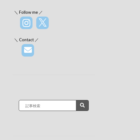
＼ Follow me ／
＼ Contact ／