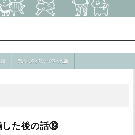
た話
義弟の嫁が嫌いで病んだ話
TOP
次のお話
婚した後の話⑲