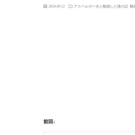
2024.09.12
アスペルガー夫と離婚した後の話
離
前回↓