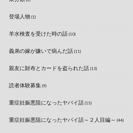
登場人物
(1)
羊水検査を受けた時の話
(10)
義弟の嫁が嫌いで病んだ話
(11)
親友に財布とカードを盗られた話
(13)
読者体験募集
(9)
重症妊娠悪阻になったヤバイ話
(15)
重症妊娠悪阻になったヤバイ話～２人目編～
(44)