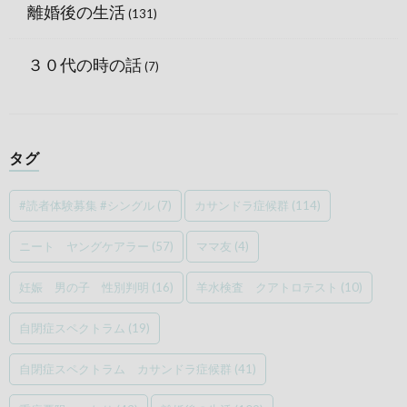
離婚後の生活
(131)
３０代の時の話
(7)
タグ
#読者体験募集 #シングル
(7)
カサンドラ症候群
(114)
ニート ヤングケアラー
(57)
ママ友
(4)
妊娠 男の子 性別判明
(16)
羊水検査 クアトロテスト
(10)
自閉症スペクトラム
(19)
自閉症スペクトラム カサンドラ症候群
(41)