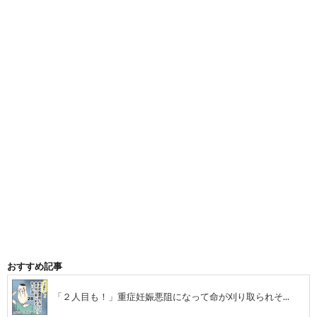
候
嫌
群
い
に
で
な
病
っ
ん
て
だ
おすすめ記事
離
話
「２人目も！」重症妊娠悪阻になって命が刈り取られそ...
婚