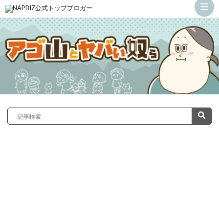
ト
ッ
カ
プ
サ
義
ン
弟
ド
の
ラ
嫁
症
が